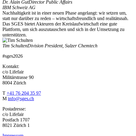
Dr. Alain Gut
Director Public Affairs
IBM Schweiz AG
Nachhaltigkeit ist in einer neuen Phase angelangt: wir setzen um,
statt nur darüber zu reden – wirtschaftsfreundlich und realitätsnah.
Das SGES bietet Akteuren der Kreislaufwirtschaft eine gute
Plattform, um sich auszutauschen und sich in der Umsetzung zu
unterstützen.
Tim Schulten
Division President, Sulzer Chemtech
#sges2026
Kontakt:
c/o Lifefair
Militärstrasse 90
8004 Zürich
T
+41 76 204 35 97
M
info@sges.ch
Postadresse:
c/o Lifefair
Postfach 1707
8021 Zürich 1
Impressum